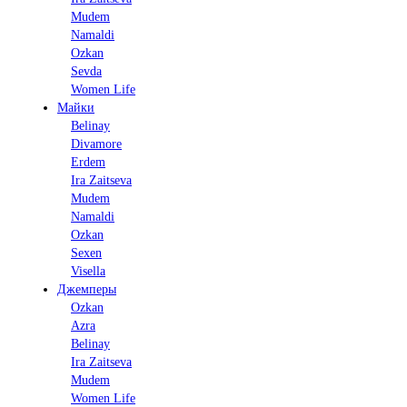
Mudem
Namaldi
Ozkan
Sevda
Women Life
Майки
Belinay
Divamore
Erdem
Ira Zaitseva
Mudem
Namaldi
Ozkan
Sexen
Visella
Джемперы
Ozkan
Azra
Belinay
Ira Zaitseva
Mudem
Women Life