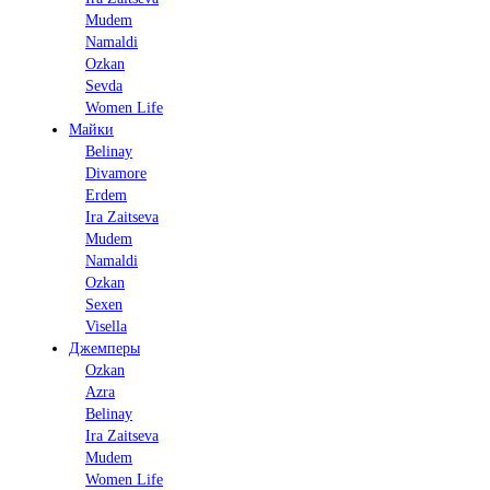
Mudem
Namaldi
Ozkan
Sevda
Women Life
Майки
Belinay
Divamore
Erdem
Ira Zaitseva
Mudem
Namaldi
Ozkan
Sexen
Visella
Джемперы
Ozkan
Azra
Belinay
Ira Zaitseva
Mudem
Women Life