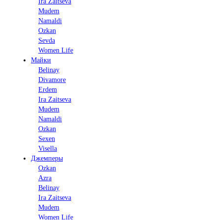
Ira Zaitseva
Mudem
Namaldi
Ozkan
Sevda
Women Life
Майки
Belinay
Divamore
Erdem
Ira Zaitseva
Mudem
Namaldi
Ozkan
Sexen
Visella
Джемперы
Ozkan
Azra
Belinay
Ira Zaitseva
Mudem
Women Life