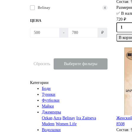
Состав:
Belinay
Размерн
4
✅ В нал
720 ₽
ЦЕНА
-
₽
В корз
Сбросить
Выберите фильтры
Категории
Боди
Туники
Футболки
Майки
Джемперы
Ozkan
Azra
Belinay
Ira Zaitseva
Женский
Mudem
Women Life
8508
Водолазки
Состав: