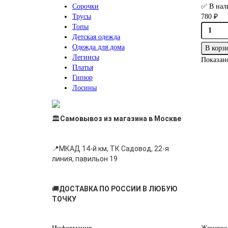
Сорочки
✅ В нал
Трусы
780 ₽
Топы
Детская одежда
Одежда для дома
В корз
Легинсы
Показано
Платья
Гипюр
Лосины
🏛
Самовывоз из магазина в Москве
📍
МКАД 14-й км, ТК Садовод, 22-я
линия, павильон 19
🚚
ДОСТАВКА ПО РОССИИ В ЛЮБУЮ
ТОЧКУ