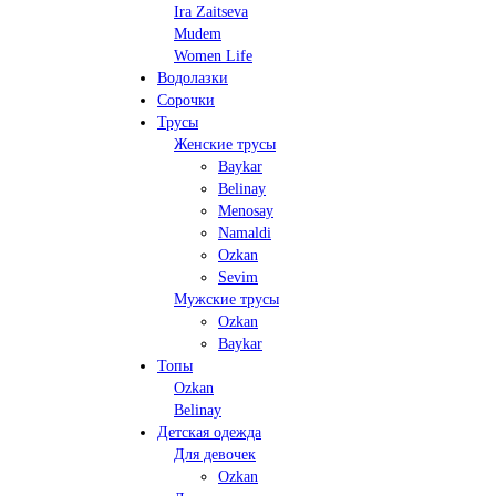
Ira Zaitseva
Mudem
Women Life
Водолазки
Сорочки
Трусы
Женские трусы
Baykar
Belinay
Menosay
Namaldi
Ozkan
Sevim
Мужские трусы
Ozkan
Baykar
Топы
Ozkan
Belinay
Детская одежда
Для девочек
Ozkan