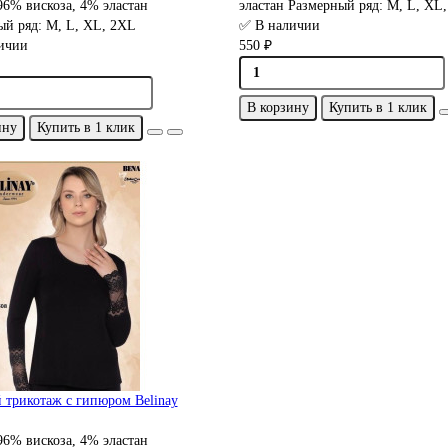
96% вискоза, 4% эластан
эластан
Размерный ряд:
М, L, XL
ый ряд:
М, L, XL, 2XL
✅ В наличии
ичии
550 ₽
В корзину
Купить в 1 клик
ину
Купить в 1 клик
 трикотаж с гипюром Belinay
96% вискоза, 4% эластан