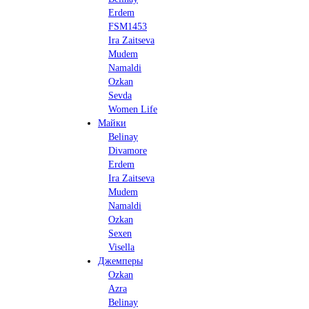
Erdem
FSM1453
Ira Zaitseva
Mudem
Namaldi
Ozkan
Sevda
Women Life
Майки
Belinay
Divamore
Erdem
Ira Zaitseva
Mudem
Namaldi
Ozkan
Sexen
Visella
Джемперы
Ozkan
Azra
Belinay