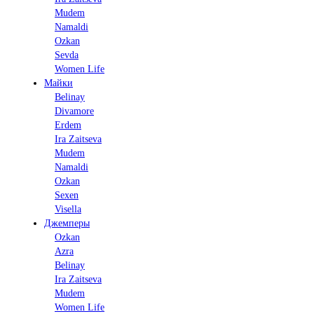
Mudem
Namaldi
Ozkan
Sevda
Women Life
Майки
Belinay
Divamore
Erdem
Ira Zaitseva
Mudem
Namaldi
Ozkan
Sexen
Visella
Джемперы
Ozkan
Azra
Belinay
Ira Zaitseva
Mudem
Women Life